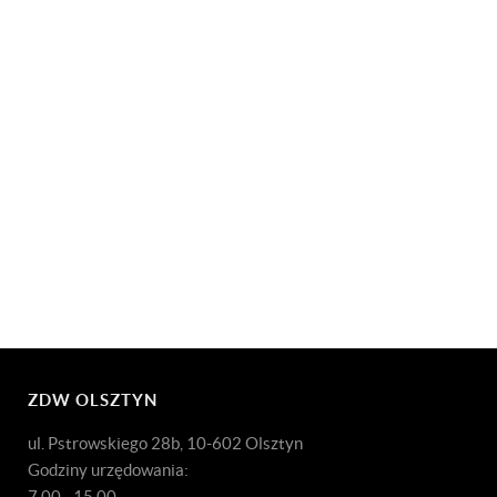
ZDW OLSZTYN
ul. Pstrowskiego 28b, 10-602 Olsztyn
Godziny urzędowania:
7.00 - 15.00