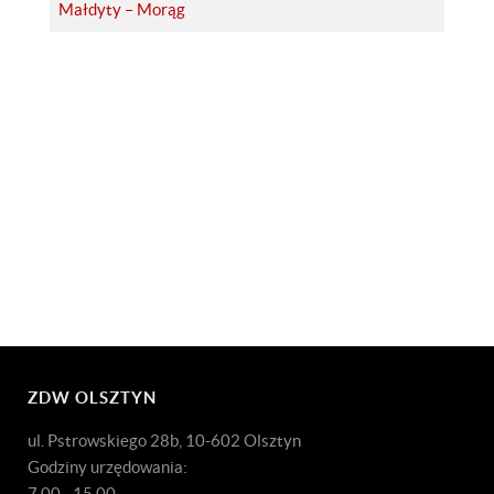
Małdyty – Morąg
ZDW OLSZTYN
ul. Pstrowskiego 28b, 10-602 Olsztyn
Godziny urzędowania:
7.00 - 15.00